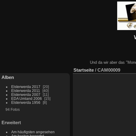
Und da wir aber das "Mono
Startseite
/
CAM00009
Alben
Elsterwerda 2017
20
Elsterwerda 2011
40
Elsterwerda 2007
11
EDA Umland 2006
15
Elsterwerda 1956
8
94 Fotos
Erweitert
Am häufigsten angesehen
Am besten bewertet