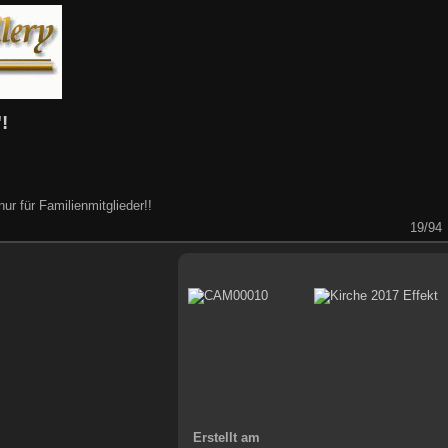
!
r für Familienmitglieder!!
19/94
Erstellt am